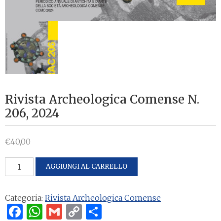
Rivista Archeologica Comense N.
206, 2024
€
40,00
Rivista
AGGIUNGI AL CARRELLO
Archeologica
Comense
Categoria:
Rivista Archeologica Comense
N.
Facebook
WhatsApp
Gmail
Copy
Condividi
206,