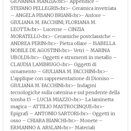
GIOVANNA MANZIA<br>- Appendice –
STEFANO PELLEGRIS<br>- Ceramica invetriata
– ANGELA PISANO BRIANI<br>- Anfore –
GIULIANA M. FACCHINI, FLORIANA M.
LEOTTA<br>- Lucerne – CINZIA
MORATELLO<br>- Ceramiche postclassiche –
ANDREA PERIN<br>- Pietra ollare – ISABELLA
NOBILE DE AGOSTINI<br>- Vetri – MARINA
UBOLDI<br>- Oggetti e strumenti in metallo –
CLAUDIA LAMBRUGO<br>- Oggetti di
ornamento – GIULIANA M. FACCHINI<br>-
L’applique con rappresentazione di Dioniso –
GIULIANA M. FACCHINI<br>- Indagini
tecnologiche sulla catenina e sul pendente della
tomba 15 – LUCIA MIAZZO<br>- La laminetta
magica – ATTILIO MASTROCINQUE<br>-
Epigrafi – ANTONIO SARTORI<br>- Oggetti in
osso – CHIARA BIANCHI<br>- Monete –
ERMANNO A. ARSLAN<br>- Materiali