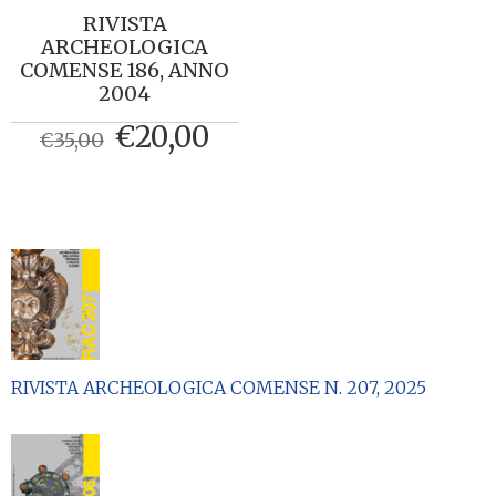
RIVISTA
ARCHEOLOGICA
COMENSE 186, ANNO
2004
Il
Il
€
20,00
€
35,00
prezzo
prezzo
originale
attuale
era:
è:
€35,00.
€20,00.
RIVISTA ARCHEOLOGICA COMENSE N. 207, 2025