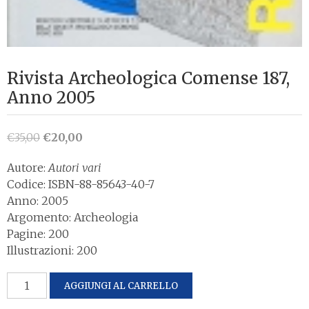
Rivista Archeologica Comense 187,
Anno 2005
Il
Il
€
35,00
€
20,00
prezzo
prezzo
Autore:
Autori vari
originale
attuale
Codice: ISBN-88-85643-40-7
era:
è:
Anno: 2005
€35,00.
€20,00.
Argomento: Archeologia
Pagine: 200
Illustrazioni: 200
Rivista
AGGIUNGI AL CARRELLO
Archeologica