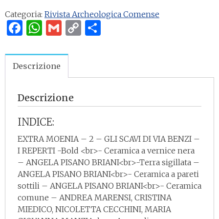
Comense
Categoria:
Rivista Archeologica Comense
187,
Facebook
WhatsApp
Gmail
Copy
Condividi
anno
2005
Link
quantità
Descrizione
Descrizione
INDICE:
EXTRA MOENIA – 2 – GLI SCAVI DI VIA BENZI –
I REPERTI -Bold <br>- Ceramica a vernice nera
– ANGELA PISANO BRIANI<br>-Terra sigillata –
ANGELA PISANO BRIANI<br>- Ceramica a pareti
sottili – ANGELA PISANO BRIANI<br>- Ceramica
comune – ANDREA MARENSI, CRISTINA
MIEDICO, NICOLETTA CECCHINI, MARIA