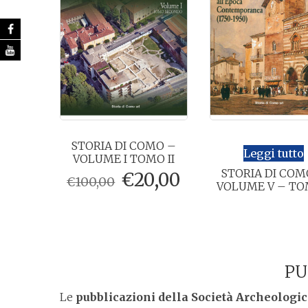
STORIA DI COMO –
Leggi tutto
VOLUME I TOMO II
STORIA DI COM
Il
Il
€
20,00
€
100,00
VOLUME V – TO
prezzo
prezzo
originale
attuale
era:
è:
€100,00.
€20,00.
PU
Le
pubblicazioni della Società Archeolog