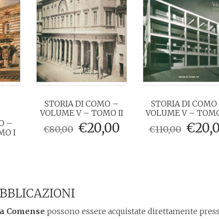
STORIA DI COMO –
STORIA DI COMO
VOLUME V – TOMO II
VOLUME V – TOMO 
O –
Il
Il
Il
€
20,00
€
20,
€
80,00
€
110,00
MO I
prezzo
prezzo
prez
originale
attuale
origi
era:
è:
era:
€80,00.
€20,00.
€110,
BBLICAZIONI
ica Comense
possono essere acquistate direttamente press