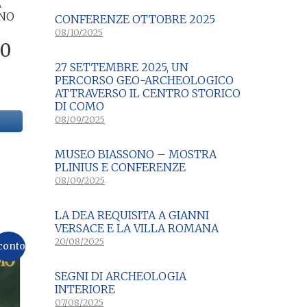
A
NNO
CONFERENZE OTTOBRE 2025
08/10/2025
Il
00
o
prezzo
27 SETTEMBRE 2025, UN
PERCORSO GEO-ARCHEOLOGICO
nale
attuale
ATTRAVERSO IL CENTRO STORICO
è:
DI COMO
0.
€30,00.
08/09/2025
MUSEO BIASSONO – MOSTRA
PLINIUS E CONFERENZE
08/09/2025
LA DEA REQUISITA A GIANNI
VERSACE E LA VILLA ROMANA
20/08/2025
conto
SEGNI DI ARCHEOLOGIA
INTERIORE
07/08/2025