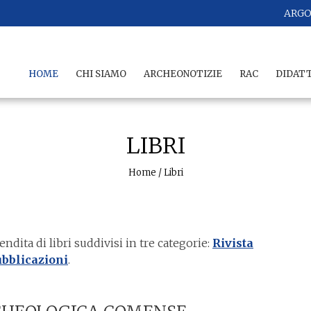
ARG
HOME
CHI SIAMO
ARCHEONOTIZIE
RAC
DIDAT
LIBRI
Home
/
Libri
ita di libri suddivisi in tre categorie:
Rivista
bblicazioni
.