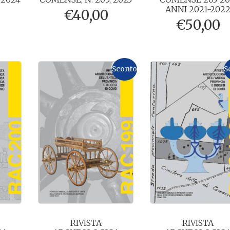
ANNI 2021-202
€
40,00
€
50,00
Sconto
S
RIVISTA
RIVISTA