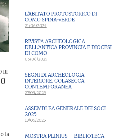
L’ABITATO PROTOSTORICO DI
COMO SPINA-VERDE
21/06/2025
RIVISTA ARCHEOLOGICA
DELL’ANTICA PROVINCIA E DIOCESI
DI COMO
05/06/2025
 –
III
SEGNI DI ARCHEOLOGIA
Il
00
INTERIORE. GOLASECCA
CONTEMPORANEA
zo
prezzo
27/05/2025
nale
attuale
è:
ASSEMBLEA GENERALE DEI SOCI
00.
€20,00.
2025
13/05/2025
o la
MOSTRA PLINIUS – BIBLIOTECA