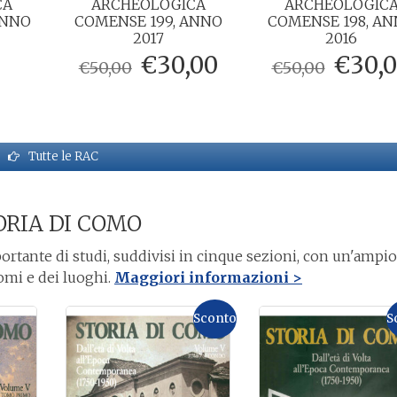
CA
ARCHEOLOGICA
ARCHEOLOGIC
ANNO
COMENSE 199, ANNO
COMENSE 198, A
2017
2016
Il
Il
Il
€
30,00
€
30,
€
50,00
€
50,00
prezzo
prezzo
prezz
originale
attuale
origi
era:
è:
era:
€50,00.
€30,00.
€50,0
Tutte le RAC
ORIA DI COMO
portante di studi, suddivisi in cinque sezioni, con un'ampio
nomi e dei luoghi.
Maggiori informazioni >
Sconto
S