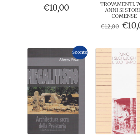
TROVAMENTI. 7
€
10,00
ANNI SI STOR
COMENSE
Il
€
10,
€
12,00
prez
orig
era:
Sconto
€12,