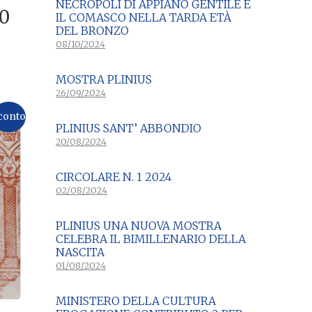
NECROPOLI DI APPIANO GENTILE E
Il
00
IL COMASCO NELLA TARDA ETÀ
zo
prezzo
DEL BRONZO
08/10/2024
nale
attuale
è:
MOSTRA PLINIUS
0.
€10,00.
26/09/2024
conto
PLINIUS SANT’ ABBONDIO
20/08/2024
CIRCOLARE N. 1 2024
02/08/2024
PLINIUS UNA NUOVA MOSTRA
CELEBRA IL BIMILLENARIO DELLA
NASCITA
01/08/2024
MINISTERO DELLA CULTURA