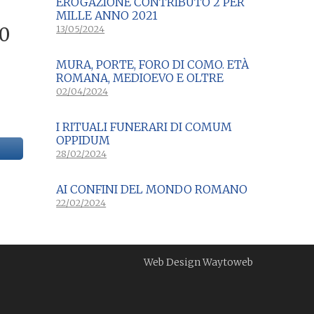
EROGAZIONE CONTRIBUTO 2 PER
MILLE ANNO 2021
Il
13/05/2024
00
zo
prezzo
MURA, PORTE, FORO DI COMO. ETÀ
nale
attuale
ROMANA, MEDIOEVO E OLTRE
è:
02/04/2024
0.
€13,00.
I RITUALI FUNERARI DI COMUM
OPPIDUM
28/02/2024
AI CONFINI DEL MONDO ROMANO
22/02/2024
Web Design
Waytoweb