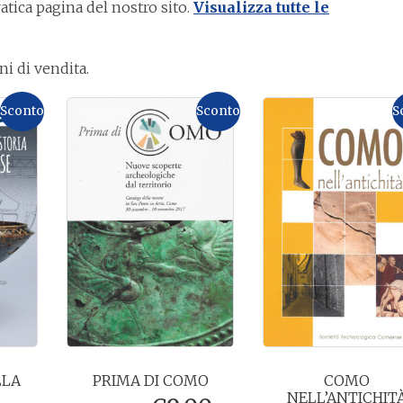
atica pagina del nostro sito.
Visualizza tutte le
i di vendita.
Sconto
Sconto
S
LLA
PRIMA DI COMO
COMO
–
NELL’ANTICHIT